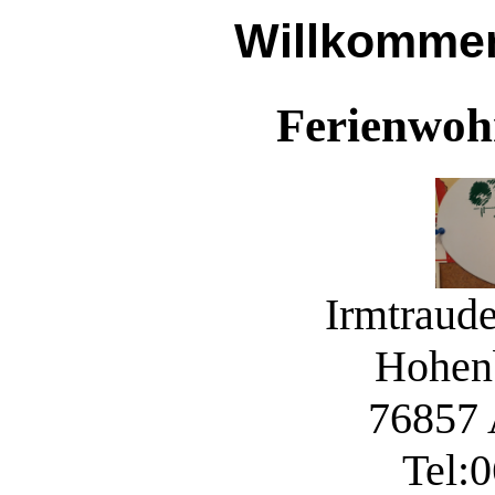
Willkommen
Ferienwoh
Irmtraud
Hohenb
76857 
Tel: